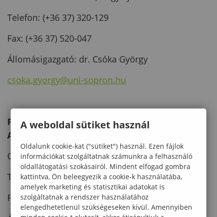
Telefon: (+36 37) 320-129
Fax: (+36 37) 520-047
Állomásigazgató: dr. Csóka György
csoka.gyorgy@uni-sopron.hu
Püspökladányi Kísérleti Állomás és
A weboldal sütiket használ
Arborétum
Oldalunk cookie-kat ("sütiket") használ. Ezen fájlok
Cím: 4150 Püspökladány, Farkassziget 3.
információkat szolgáltatnak számunkra a felhasználó
oldallátogatási szokásairól. Mindent elfogad gombra
Telefon: (+36 54) 451-169
kattintva, Ön beleegyezik a cookie-k használatába,
amelyek marketing és statisztikai adatokat is
Fax: (+36 54) 514-110
szolgáltatnak a rendszer használatához
elengedhetetlenül szükségeseken kívül. Amennyiben