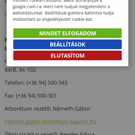
minden cookie-t elutasít, akkor átirányítjuk a
Állomásigazgató: dr. Keserű Zsolt
google.com-ra, mert nem tudjuk megjeleníteni a
weboldalunkat. Beállítások gombra kattintva tudja
keseru.zsolt@uni-sopron.hu
módosítani az engedélyezett cookie-kat.
MINDET ELFOGADOM
Kámoni Arborétum és Ökoturisztikai
BEÁLLÍTÁSOK
Látogatóközpont
ELUTASÍTOM
Cím: 9700 Szombathely, Szent Imre herceg u.
84/B. és 102.
Telefon: (+36 94) 500-343
Fax: (+36 94) 500-301
Arborétum vezető: Németh Gábor
nemeth.gabor.peter@uni-sopron.hu
Ökoturisztikai vezető: Rendes Edina