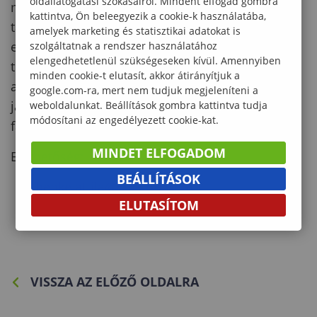
oldallátogatási szokásairól. Mindent elfogad gombra
megfigyelések, valamint a talajszelvényekből vett
kattintva, Ön beleegyezik a cookie-k használatába,
talajminták laboratóriumi elemzésének
amelyek marketing és statisztikai adatokat is
eredményei alapján állapítják meg a vizsgált
szolgáltatnak a rendszer használatához
elengedhetetlenül szükségeseken kívül. Amennyiben
terület uralkodó termőhelytípus-változatát, majd
minden cookie-t elutasít, akkor átirányítjuk a
adnak a termőhelyi eredmények birtokában
google.com-ra, mert nem tudjuk megjeleníteni a
javaslatot a telepítésre leginkább alkalmas
weboldalunkat. Beállítások gombra kattintva tudja
módosítani az engedélyezett cookie-kat.
fajokat, illetve fajtákat illetően.
MINDET ELFOGADOM
Elérhetőség:
BEÁLLÍTÁSOK
benke.attila@uni-sopron.hu
ELUTASÍTOM
+36-95/520-869
VISSZA AZ ELŐZŐ OLDALRA