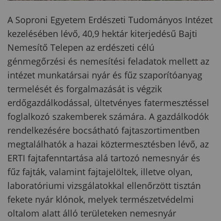
A Soproni Egyetem Erdészeti Tudományos Intézet
kezelésében lévő, 40,9 hektár kiterjedésű Bajti
Nemesítő Telepen az erdészeti célú
génmegőrzési és nemesítési feladatok mellett az
intézet munkatársai nyár és fűz szaporítóanyag
termelését és forgalmazását is végzik
erdőgazdálkodással, ültetvényes fatermesztéssel
foglalkozó szakemberek számára. A gazdálkodók
rendelkezésére bocsátható fajtaszortimentben
megtalálhatók a hazai köztermesztésben lévő, az
ERTI fajtafenntartása alá tartozó nemesnyár és
fűz fajták, valamint fajtajelöltek, illetve olyan,
laboratóriumi vizsgálatokkal ellenőrzött tisztán
fekete nyár klónok, melyek természetvédelmi
oltalom alatt álló területeken nemesnyár