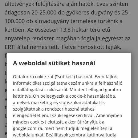
ültetvények felújítására ajánlhatók. Éves szinten
átlagosan 20-25.000 db gyökeres dugvány és 25-
100.000 db simadugvány termelése történik a
kertben. Az összesen 13,8 hektár területű
anyatelep rendszer magában foglalja egyrészt az
ERTI által nemesített, illetve honosított fajták,
fajtajelöltek, valamint a nemesítési kutatásokba
A weboldal sütiket használ
bevont hazai és külföldről származó törzsfák
törzsgyűjteményét, az üzemi anyatelepek
Oldalunk cookie-kat ("sütiket") használ. Ezen fájlok
létesítéséhez szükséges elit szaporítóanyag
információkat szolgáltatnak számunkra a felhasználó
előállítását ellátó központi anyatelepeket,
oldallátogatási szokásairól. Mindent elfogad gombra
kattintva, Ön beleegyezik a cookie-k használatába,
valamint a certifikált minőségű dugványok
amelyek marketing és statisztikai adatokat is
termelését betöltő üzemi anyatelepeket.
szolgáltatnak a rendszer használatához
Ugyancsak fontos része ezen anyatelep bázisnak
elengedhetetlenül szükségeseken kívül. Amennyiben
minden cookie-t elutasít, akkor átirányítjuk a
az Intézetben folyó nemesítés eredményeképpen
google.com-ra, mert nem tudjuk megjeleníteni a
előállított új, ígéretes nemes nyár és hazai nyár
weboldalunkat. Beállítások gombra kattintva tudja