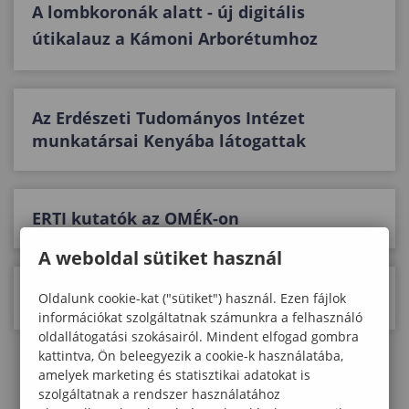
A lombkoronák alatt - új digitális
útikalauz a Kámoni Arborétumhoz
Az Erdészeti Tudományos Intézet
munkatársai Kenyába látogattak
ERTI kutatók az OMÉK-on
A weboldal sütiket használ
Csemeteápoló munkatársat keresünk
Oldalunk cookie-kat ("sütiket") használ. Ezen fájlok
információkat szolgáltatnak számunkra a felhasználó
oldallátogatási szokásairól. Mindent elfogad gombra
kattintva, Ön beleegyezik a cookie-k használatába,
amelyek marketing és statisztikai adatokat is
«
‹
1
2
3
4
›
»
szolgáltatnak a rendszer használatához