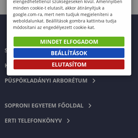
elengedhetetlenül szükségeseken kívül. Amennyiben
minden cookie-t elutasít, akkor átirányítjuk a
google.com-ra, mert nem tudjuk megjeleníteni a
weboldalunkat. Beállítások gombra kattintva tudja
módosítani az engedélyezett cookie-kat.
MINDET ELFOGADOM
SÁRVÁRI ARBORÉTUM
BEÁLLÍTÁSOK
ELUTASÍTOM
KÁMONI ARBORÉTUM
PÜSPÖKLADÁNYI ARBORÉTUM
SOPRONI EGYETEM FŐOLDAL
ERTI TELEFONKÖNYV