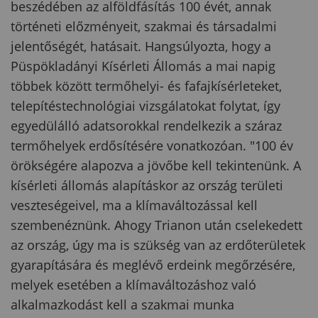
beszédében az alföldfásítás 100 évét, annak
történeti előzményeit, szakmai és társadalmi
jelentőségét, hatásait. Hangsúlyozta, hogy a
Püspökladányi Kísérleti Állomás a mai napig
többek között termőhelyi- és fafajkísérleteket,
telepítéstechnológiai vizsgálatokat folytat, így
egyedülálló adatsorokkal rendelkezik a száraz
termőhelyek erdősítésére vonatkozóan. "100 év
örökségére alapozva a jövőbe kell tekintenünk. A
kísérleti állomás alapításkor az ország területi
veszteségeivel, ma a klímaváltozással kell
szembenéznünk. Ahogy Trianon után cselekedett
az ország, úgy ma is szükség van az erdőterületek
gyarapítására és meglévő erdeink megőrzésére,
melyek esetében a klímaváltozáshoz való
alkalmazkodást kell a szakmai munka