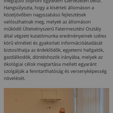
megújuló Soproni Egytetem szervezetén belül.
Hangsúlyozta, hogy a kísérleti állomáson a
közeljövőben nagyszabású fejlesztések
valósulhatnak meg, melyek az állomáson
működő Ültetvényszerű Fatermesztési Osztály
által végzett kutatómunka eredményeinek széles
körű elméleti és gyakorlati információátadását
biztosíthatja az érdeklődők, egyetemi hallgatók,
gazdálkodók, döntéshozók irányába, melyek az
ökológiai célok megtartása mellett egyaránt
szolgálják a fenntarthatóság és versenyképesség
növelését.