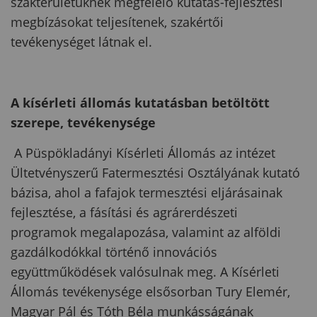
szakterületüknek megfelelő kutatás-fejlesztési
megbízásokat teljesítenek, szakértői
tevékenységet látnak el.
A kísérleti állomás kutatásban betöltött
szerepe, tevékenysége
A Püspökladányi Kísérleti Állomás az intézet
Ültetvényszerű Fatermesztési Osztályának kutató
bázisa, ahol a fafajok termesztési eljárásainak
fejlesztése, a fásítási és agrárerdészeti
programok megalapozása, valamint az alföldi
gazdálkodókkal történő innovációs
együttműködések valósulnak meg. A Kísérleti
Állomás tevékenysége elsősorban Tury Elemér,
Magyar Pál és Tóth Béla munkásságának