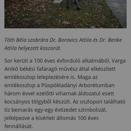
Tóth Béla szobrára Dr. Borovics Attila és Dr. Benke
Attila helyezett koszorút.
Sor került a 100 éves évforduló alkalmából, Varga
Anikó békési fafaragó művész által elkészített
emlékoszlop leleplezésére is. Maga az
emlékoszlop a Püspökladányi Arborétumban
három évvel ezelőtti viharnak áldozatul esett
kocsányos tölgyből készült. Az oszlopon található
tíz bemarás egy-egy évtizedet szimbolizál,
jelképezve a kísérleti állomás 100 éves
fennállását.