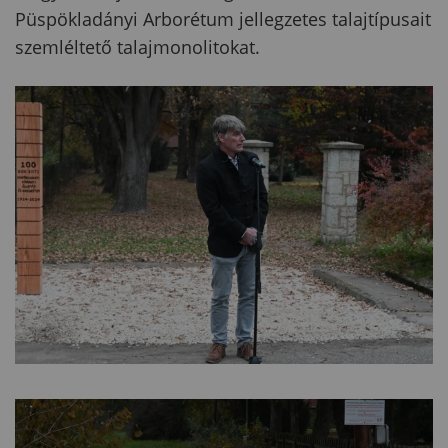
Püspökladányi Arborétum jellegzetes talajtípusait
szemléltető talajmonolitokat.