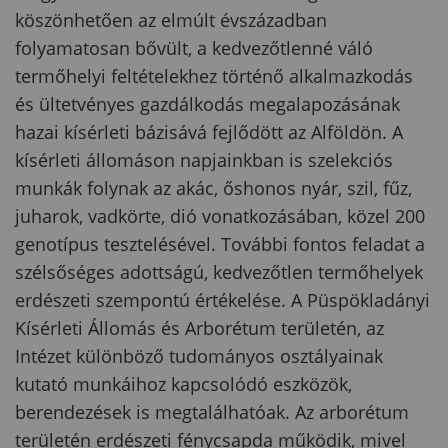
köszönhetően az elmúlt évszázadban
folyamatosan bővült, a kedvezőtlenné váló
termőhelyi feltételekhez történő alkalmazkodás
és ültetvényes gazdálkodás megalapozásának
hazai kísérleti bázisává fejlődött az Alföldön. A
kísérleti állomáson napjainkban is szelekciós
munkák folynak az akác, őshonos nyár, szil, fűz,
juharok, vadkörte, dió vonatkozásában, közel 200
genotípus tesztelésével. További fontos feladat a
szélsőséges adottságú, kedvezőtlen termőhelyek
erdészeti szempontú értékelése. A Püspökladányi
Kísérleti Állomás és Arborétum területén, az
Intézet különböző tudományos osztályainak
kutató munkáihoz kapcsolódó eszközök,
berendezések is megtalálhatóak. Az arborétum
területén erdészeti fénycsapda működik, mivel