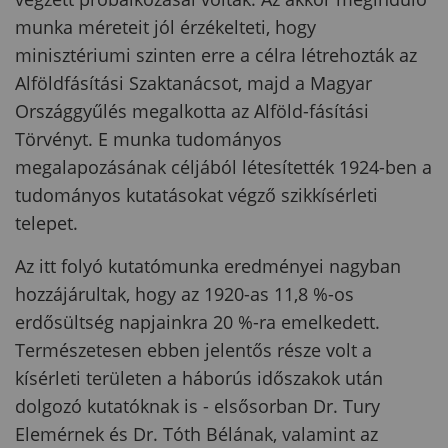
munka méreteit jól érzékelteti, hogy
minisztériumi szinten erre a célra létrehozták az
Alföldfásítási Szaktanácsot, majd a Magyar
Országgyűlés megalkotta az Alföld-fásítási
Törvényt. E munka tudományos
megalapozásának céljából létesítették 1924-ben a
tudományos kutatásokat végző szikkísérleti
telepet.
Az itt folyó kutatómunka eredményei nagyban
hozzájárultak, hogy az 1920-as 11,8 %-os
erdősültség napjainkra 20 %-ra emelkedett.
Természetesen ebben jelentős része volt a
kísérleti területen a háborús időszakok után
dolgozó kutatóknak is - elsősorban Dr. Tury
Elemérnek és Dr. Tóth Bélának, valamint az