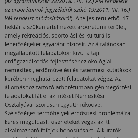
(
Az agrárminiszter 38/2018. (XII. 12.) AM rendelete
az arborétumok jegyzékéről szóló 19/2011. (III. 16.)
VM rendelet módosításáról
). A teljes területből 17
hektár a szűken értelmezett arborétumi terület,
amely rekreációs, sportolási és kulturális
lehetőségeket egyaránt biztosít. Az általánosan
megállapított feladatokon kívül a táji
erdőgazdálkodás fejlesztéséhez ökológiai,
nemesítési, erdőművelési és fatermési kutatások
körében meghatározott feladatokat végez. Az
állomáshoz tartozó arborétumban génmegőrzési
feladatokat lát el az intézet Nemesítési
Osztályával szorosan együttműködve.
Szélsőséges termőhelyek erdősítési problémáira
keres megoldást, kísérleteket végez az itt
alkalmazható fafajok honosítására. A kutatók