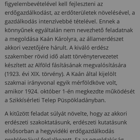
figyelembevételével kell fejleszteni az
erdőgazdálkodást, az erdőterületek növelésével, a
gazdálkodás intenzívebbé tételével. Ennek a
könnyűnek egyáltalán nem nevezhető feladatnak
a megoldása Kaán Károlyra, az államerdészet
akkori vezetőjére hárult. A kiváló erdész
szakember rövid idő alatt törvénytervezetet
készített az Alföld fásításának megvalósítására
(1923. évi XIX. törvény). A Kaán által kijelölt
szakmai irányvonal egyik mérföldköve volt,
amikor 1924. október 1-én megkezdte működését
a Szikkísérleti Telep Püspökladányban.
A kitűzött feladat súlyát növelte, hogy az akkori
erdészeti szakoktatásunk, erdészeti kutatásunk
elsősorban a hegyvidéki erdőgazdálkodás
problémáival foglalkozott. Ez az egyoldalúság