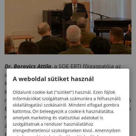
Dr. Borovics Attila
, a SOE ERTI főigazgatója az
alföldi erdők jövőjét vázolta fel, a változó
A weboldal sütiket használ
környezeti feltételek hatásaira fókuszálva,
kiemelve a kísérleti állomás releváns kutató
Oldalunk cookie-kat ("sütiket") használ. Ezen fájlok
információkat szolgáltatnak számunkra a felhasználó
munkájának jelentőségét. Távérzékelésen alapuló
oldallátogatási szokásairól. Mindent elfogad gombra
Erdőállapot Monitoring Rendszer (TEMRE) alapján
kattintva, Ön beleegyezik a cookie-k használatába,
részletesen bemutatta erdeink egészségi
amelyek marketing és statisztikai adatokat is
szolgáltatnak a rendszer használatához
állapotának változását az utóbbi időszakban.
elengedhetetlenül szükségeseken kívül. Amennyiben
Hangsúlyozta, hogy a klímaváltozás negatív