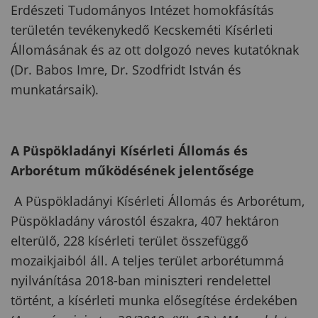
Erdészeti Tudományos Intézet homokfásítás
területén tevékenykedő Kecskeméti Kísérleti
Állomásának és az ott dolgozó neves kutatóknak
(Dr. Babos Imre, Dr. Szodfridt István és
munkatársaik).
A Püspökladányi Kísérleti Állomás és
Arborétum működésének jelentősége
A Püspökladányi Kísérleti Állomás és Arborétum,
Püspökladány várostól északra, 407 hektáron
elterülő, 228 kísérleti terület összefüggő
mozaikjaiból áll. A teljes terület arborétummá
nyilvánítása 2018-ban miniszteri rendelettel
történt, a kísérleti munka elősegítése érdekében