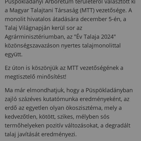
Püspökladányi Arborétum területéről választott ki
a Magyar Talajtani Társaság (MTT) vezetősége. A
monolit hivatalos átadására december 5-én, a
Talaj Világnapján kerül sor az
Agrárminisztériumban, az "Év Talaja 2024"
közönségszavazáson nyertes talajmonolittal
együtt.
Ez úton is köszönjük az MTT vezetőségének a
megtisztelő minősítést!
Ma már elmondhatjuk, hogy a Püspökladányban
zajló százéves kutatómunka eredményeként, az
erdő az egyetlen olyan ökoszisztéma, mely a
kedvezőtlen, kötött, szikes, mélyben sós
termőhelyeken pozitív változásokat, a degradált
talaj javítását eredményezi.