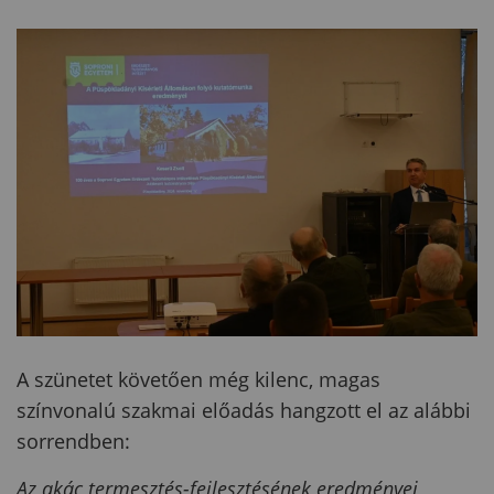
A szünetet követően még kilenc, magas
színvonalú szakmai előadás hangzott el az alábbi
sorrendben:
Az akác termesztés-fejlesztésének eredményei