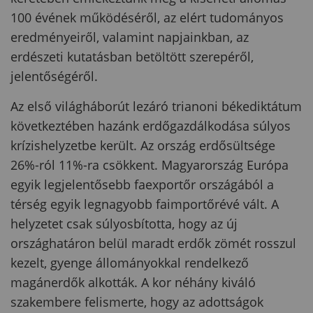
100 évének működéséről, az elért tudományos
eredményeiről, valamint napjainkban, az
erdészeti kutatásban betöltött szerepéről,
jelentőségéről.
Az első világháborút lezáró trianoni békediktátum
következtében hazánk erdőgazdálkodása súlyos
krízishelyzetbe került. Az ország erdősültsége
26%-ról 11%-ra csökkent. Magyarország Európa
egyik legjelentősebb faexportőr országából a
térség egyik legnagyobb faimportőrévé vált. A
helyzetet csak súlyosbította, hogy az új
országhatáron belül maradt erdők zömét rosszul
kezelt, gyenge állományokkal rendelkező
magánerdők alkották. A kor néhány kiváló
szakembere felismerte, hogy az adottságok