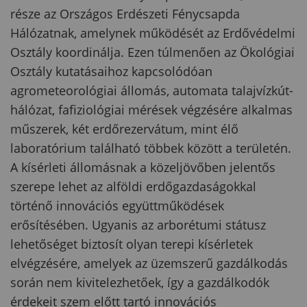
része az Országos Erdészeti Fénycsapda
Hálózatnak, amelynek működését az Erdővédelmi
Osztály koordinálja. Ezen túlmenően az Ökológiai
Osztály kutatásaihoz kapcsolódóan
agrometeorológiai állomás, automata talajvízkút-
hálózat, fafiziológiai mérések végzésére alkalmas
műszerek, két erdőrezervátum, mint élő
laboratórium található többek között a területén.
A kísérleti állomásnak a közeljövőben jelentős
szerepe lehet az alföldi erdőgazdaságokkal
történő innovációs együttműködések
erősítésében. Ugyanis az arborétumi státusz
lehetőséget biztosít olyan terepi kísérletek
elvégzésére, amelyek az üzemszerű gazdálkodás
során nem kivitelezhetőek, így a gazdálkodók
érdekeit szem előtt tartó innovációs