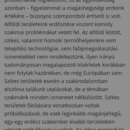
azonban – figyelemmel a magashegységi erdeink
értékére – bizonyos szempontból érthető is volt.
Alföldi területeink erdősítése viszont komoly
szakmai problémákat vetett fel. Az alföldi kötött,
szikes, valamint homoki termőhelyeinkre sem
telepítési technológiai, sem fafajmegválasztási
ismeretekkel nem rendelkeztünk, ilyen irányú
tudományosan megalapozott kísérletek korábban
nem folytak hazánkban, de még Európában sem.
Szikes területek esetén a szakirodalomban
elszórva találunk utalásokat, de a témában
szakmánk minden ismeretet nélkülözött. Szikes
területek fásítására vonatkozóan voltak
próbálkozások, de ezek leginkább magánjellegű,
egy-egy erdész szakember kisebb területeken
végzett próbálkozásai voltak. Az akkor meginduló