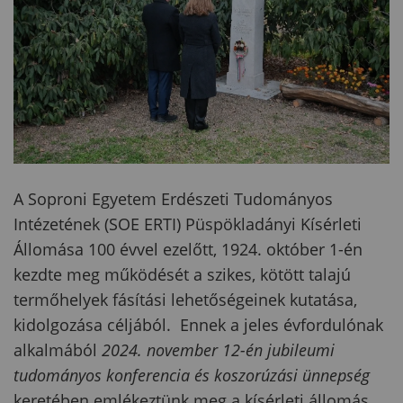
A Soproni Egyetem Erdészeti Tudományos
Intézetének (SOE ERTI) Püspökladányi Kísérleti
Állomása 100 évvel ezelőtt, 1924. október 1-én
kezdte meg működését a szikes, kötött talajú
termőhelyek fásítási lehetőségeinek kutatása,
kidolgozása céljából. Ennek a jeles évfordulónak
alkalmából
2024. november 12-én jubileumi
tudományos konferencia és koszorúzási ünnepség
keretében emlékeztünk meg a kísérleti állomás