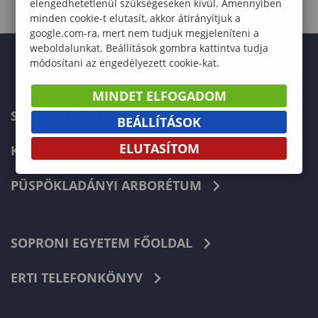
elengedhetetlenül szükségeseken kívül. Amennyiben
minden cookie-t elutasít, akkor átirányítjuk a
google.com-ra, mert nem tudjuk megjeleníteni a
weboldalunkat. Beállítások gombra kattintva tudja
módosítani az engedélyezett cookie-kat.
MINDET ELFOGADOM
SÁRVÁRI ARBORÉTUM
BEÁLLÍTÁSOK
ELUTASÍTOM
KÁMONI ARBORÉTUM
PÜSPÖKLADÁNYI ARBORÉTUM
SOPRONI EGYETEM FŐOLDAL
ERTI TELEFONKÖNYV