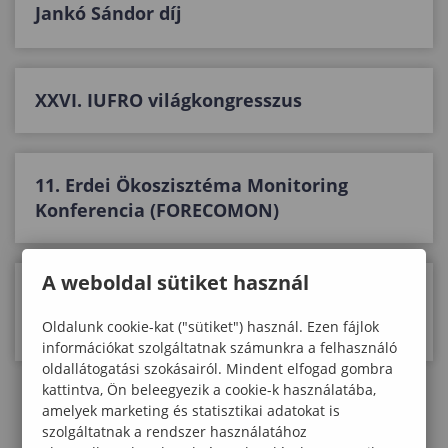
Jankó Sándor díj
XXVI. IUFRO világkongresszus
11. Erdei Ökoszisztéma Monitoring
Konferencia (FORECOMON)
A weboldal sütiket használ
Egy projekt az ártéri nemesnyár
gazdálkodásért
Oldalunk cookie-kat ("sütiket") használ. Ezen fájlok
információkat szolgáltatnak számunkra a felhasználó
oldallátogatási szokásairól. Mindent elfogad gombra
kattintva, Ön beleegyezik a cookie-k használatába,
amelyek marketing és statisztikai adatokat is
«
‹
2
3
4
5
›
»
szolgáltatnak a rendszer használatához