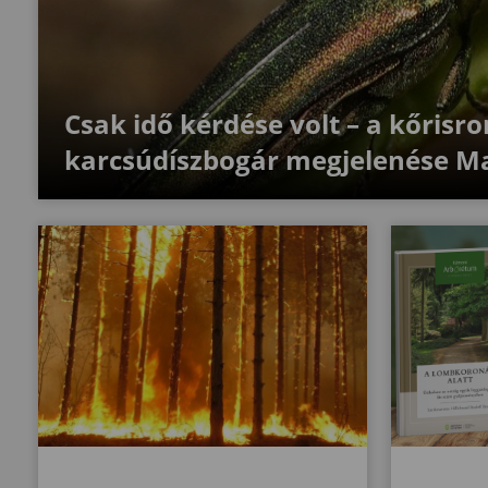
Csak idő kérdése volt – a kőrisro
karcsúdíszbogár megjelenése M