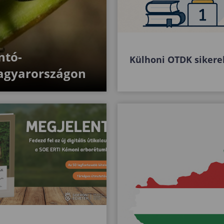
ntó-
Külhoni OTDK sikere
agyarországon