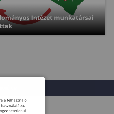
udományos Intézet munkatársai
ttak
RBORÉTUM
ra a felhasználó
k használatába,
engedhetetlenül