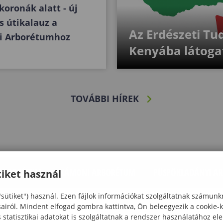
oronák alatt - új
is útikalauz a
Az Erdészeti T
i Arborétumhoz
Kenyába látoga
TOVÁBBI HÍREK
 ARBORÉTUM
KÁMONI ARBORÉTUM
PÜSPÖKLADÁNYI A
iket használ
"sütiket") használ. Ezen fájlok információkat szolgáltatnak számunk
sairól. Mindent elfogad gombra kattintva, Ön beleegyezik a cookie-
statisztikai adatokat is szolgáltatnak a rendszer használatához el