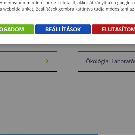
 Amennyiben minden cookie-t elutasít, akkor átirányítjuk a google.
 a weboldalunkat. Beállítások gombra kattintva tudja módosítani az
FOGADOM
BEÁLLÍTÁSOK
ELUTASÍTO
Genetika Laborató
Ökológiai Laborat