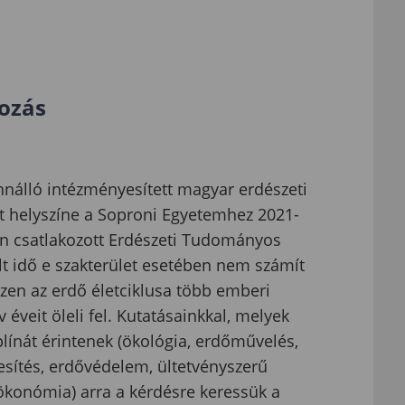
ozás
nnálló intézményesített magyar erdészeti
t helyszíne a Soproni Egyetemhez 2021-
en csatlakozott Erdészeti Tudományos
telt idő e szakterület esetében nem számít
zen az erdő életciklusa több emberi
 éveit öleli fel. Kutatásainkkal, melyek
línát érintenek (ökológia, erdőművelés,
sítés, erdővédelem, ültetvényszerű
ökonómia) arra a kérdésre keressük a