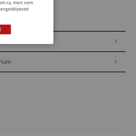
com-ra, mert nem
 engedélyezett
M
rium
órium