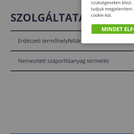
szükségeseken kívül.
tudjuk megjeleníteni
SZOLGÁLTATÁSOK
cookie-kat.
MINDET EL
Erdészeti termőhelyfeltárás
Nemesített szaporítóanyag termelés