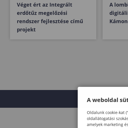
Véget ért az Integrált
A lombk
erdőtűz megelőzési
digitál
rendszer fejlesztése című
Kámon
projekt
SÁRVÁRI
A weboldal süt
Oldalunk cookie-kat (
oldallátogatási szoká
amelyek marketing és 