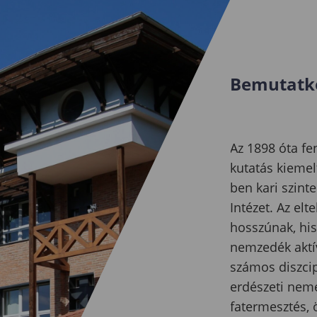
Bemutatk
Az 1898 óta fe
kutatás kiemel
ben kari szint
Intézet. Az el
hosszúnak, his
nemzedék aktív
számos diszcip
erdészeti neme
fatermesztés, 